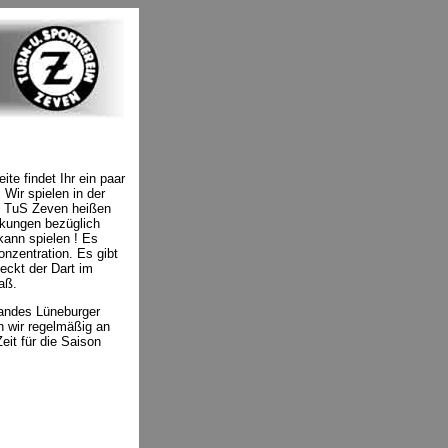
e findet Ihr ein paar
Wir spielen in der
im TuS Zeven heißen
änkungen bezüglich
kann spielen ! Es
nzentration. Es gibt
eckt der Dart im
aß.
bandes Lüneburger
 wir regelmäßig an
eit für die Saison