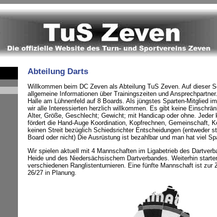
Abteilung Darts
Willkommen beim DC Zeven als Abteilung TuS Zeven. Auf dieser Seit
allgemeine Informationen über Trainingszeiten und Ansprechpartner. 
Halle am Lühnenfeld auf 8 Boards. Als jüngstes Sparten-Mitglied 
wir alle Interessierten herzlich willkommen. Es gibt keine Einschr
Alter, Größe, Geschlecht; Gewicht; mit Handicap oder ohne. Jeder 
fördert die Hand-Auge Koordination, Kopfrechnen, Gemeinschaft, Ko
keinen Streit bezüglich Schiedsrichter Entscheidungen (entweder st
Board oder nicht) Die Ausrüstung ist bezahlbar und man hat viel Sp
Wir spielen aktuell mit 4 Mannschaften im Ligabetrieb des Dartver
Heide und des Niedersächsischem Dartverbandes. Weiterhin starten
verschiedenen Ranglistenturnieren. Eine fünfte Mannschaft ist zur Z
26/27 in Planung.