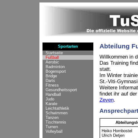
Abteilung F
Sportarten
Startseite
Willkommen in d
Fußball
Aerobic
Das Training fin
Badminton
statt.
Bogensport
Im Winter traini
Bridge
Darts
St.-Viti-Gymnas
Fitness
Weitere Informa
Gesundheitssport
findet ihr auf d
Handball
Judo
Zeven
.
Karate
Leichtathletik
Ansprechpart
Schwimmen
Tanzen
Tischtennis
Abteilungsle
Turnen
Heiko Hornbostel
Volleyball
Ulrich Detjen